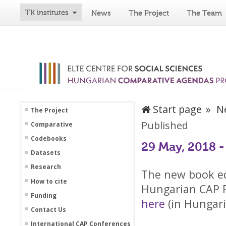
TK institutes
News
The Project
The Team
Start page
N
The Project
Published
Comparative
Codebooks
29 May, 2018 
Datasets
Research
The new book ed
How to cite
Hungarian CAP Pr
Funding
here
(in Hungari
Contact Us
International CAP Conferences