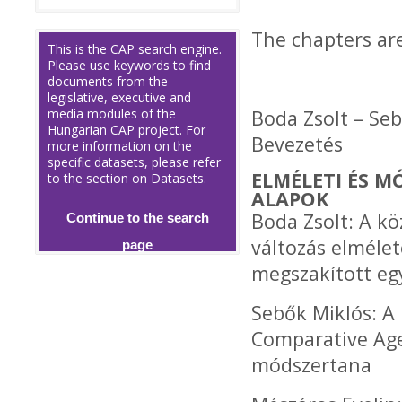
The chapters are
This is the CAP search engine.
Please use keywords to find
documents from the
legislative, executive and
media modules of the
Boda Zsolt – Seb
Hungarian CAP project. For
Bevezetés
more information on the
specific datasets, please refer
ELMÉLETI ÉS M
to the section on Datasets.
ALAPOK
Boda Zsolt: A kö
Continue to the search
változás elmélet
page
megszakított eg
Sebők Miklós: A
Comparative Age
módszertana