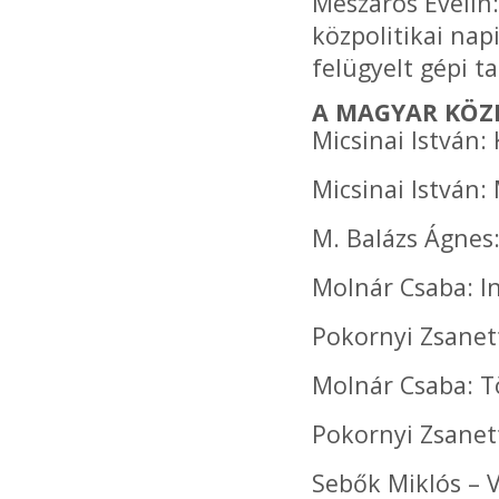
Mészáros Evelin
közpolitikai nap
felügyelt gépi t
A MAGYAR KÖZP
Micsinai István
Micsinai István:
M. Balázs Ágnes
Molnár Csaba: In
Pokornyi Zsanet
Molnár Csaba: 
Pokornyi Zsanet
Sebők Miklós – V