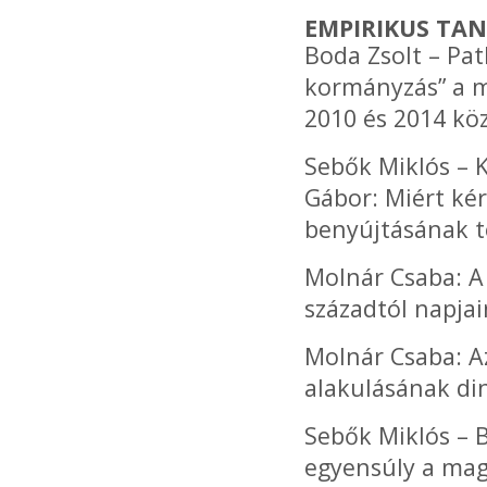
EMPIRIKUS TA
Boda Zsolt – Pat
kormányzás” a m
2010 és 2014 kö
Sebők Miklós – 
Gábor: Miért kér
benyújtásának t
Molnár Csaba: A
századtól napjai
Molnár Csaba: Az
alakulásának di
Sebők Miklós – 
egyensúly a mag