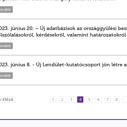
Tovább
023. június 20. – Új adatbázisok az országgyűlési bes
elszólalásokról, kérdésekről, valamint határozatokról
Tovább
023. június 8. - Új Lendület-kutatócsoport jön létre
Tovább
« Előző
1
2
3
4
5
6
7
8
..