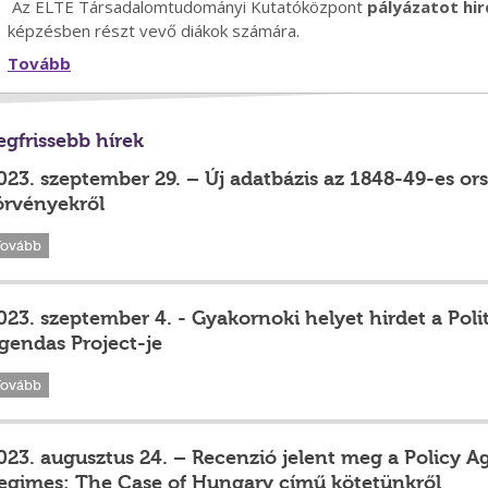
Az ELTE Társadalomtudományi Kutatóközpont
pályázatot hi
képzésben részt vevő diákok számára.
Tovább
egfrissebb hírek
023. szeptember 29. – Új adatbázis az 1848-49-es ors
örvényekről
Tovább
023. szeptember 4. - Gyakornoki helyet hirdet a Po
gendas Project-je
Tovább
023. augusztus 24. – Recenzió jelent meg a Policy A
egimes: The Case of Hungary című kötetünkről