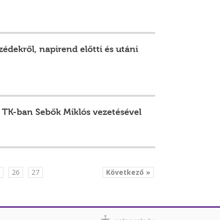
zédekről, napirend előtti és utáni
 a TK-ban Sebők Miklós vezetésével
.
26
27
Következő »