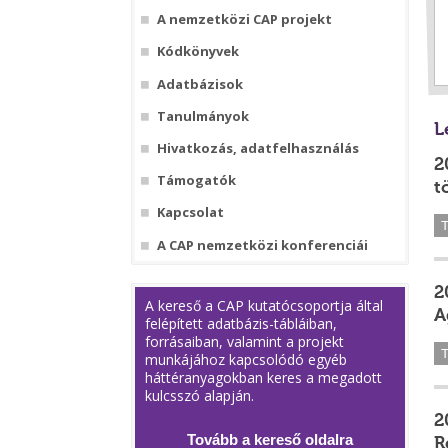
A nemzetközi CAP projekt
Kódkönyvek
Adatbázisok
Tanulmányok
L
Hivatkozás, adatfelhasználás
2
Támogatók
t
Kapcsolat
A CAP nemzetközi konferenciái
2
A kereső a CAP kutatócsoportja által
A
felépített adatbázis-tábláiban,
forrásaiban, valamint a projekt
munkájához kapcsolódó egyéb
háttéranyagokban keres a megadott
kulcsszó alapján.
2
Tovább a kereső oldalra
R