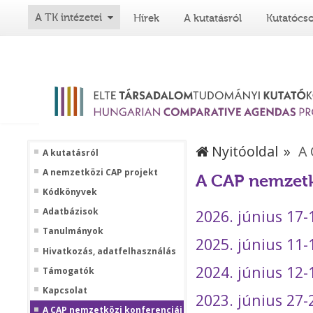
A TK intézetei
Hírek
A kutatásról
Kutatócs
Nyitóoldal
A 
A kutatásról
A nemzetközi CAP projekt
A CAP nemzetk
Kódkönyvek
Adatbázisok
2026. június 17-
Tanulmányok
2025. június 11
Hivatkozás, adatfelhasználás
2024. június 12-
Támogatók
Kapcsolat
2023. június 27
A CAP nemzetközi konferenciái