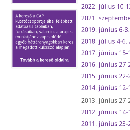
2022. július 10-12
A kereső a CAP
2021. szeptembe
kutatócsoportja által felépített
adatbázis-tábláiban,
2019. június 6-
forrásaiban, valamint a projekt
munkájához kapcsolódó
2018. július 4-6
egyéb háttéranyagokban keres
a megadott kulcsszó alapján.
2017. június 15-
Tovább a kereső oldalra
2016. június 27-
2015. június 22-
2014. június 12
2013. június 27
2012. június 14-
2011. június 23-