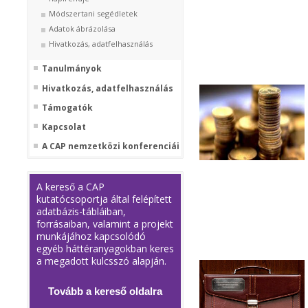
Módszertani segédletek
Adatok ábrázolása
Hivatkozás, adatfelhasználás
Tanulmányok
Hivatkozás, adatfelhasználás
Támogatók
Kapcsolat
A CAP nemzetközi konferenciái
A kereső a CAP
kutatócsoportja által felépített
adatbázis-tábláiban,
forrásaiban, valamint a projekt
munkájához kapcsolódó
egyéb háttéranyagokban keres
a megadott kulcsszó alapján.
Tovább a kereső oldalra