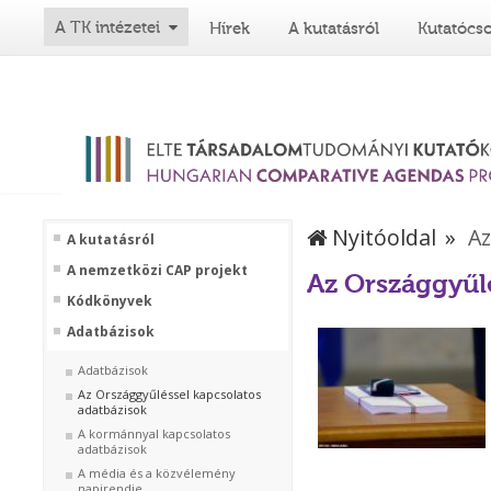
A TK intézetei
Hírek
A kutatásról
Kutatócs
Nyitóoldal
Az
A kutatásról
A nemzetközi CAP projekt
Az Országgyűlé
Kódkönyvek
Adatbázisok
Adatbázisok
Az Országgyűléssel kapcsolatos
adatbázisok
A kormánnyal kapcsolatos
adatbázisok
A média és a közvélemény
napirendje