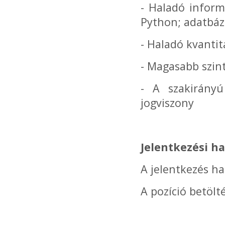
- Haladó inform
Python; adatbázi
- Haladó kvantit
- Magasabb szin
- A szakirányú
jogviszony
Jelentkezési ha
A jelentkezés ha
A pozíció betöl