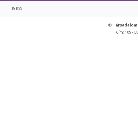
RSS
© Társadalom
Cím: 1097 B