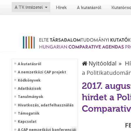
A TK intézetei
Hírek
A kutatásról
Kutatócs
Nyitóoldal
Hí
A kutatásról
a Politikatudomán
A nemzetközi CAP projekt
Kódkönyvek
2017. augus
Adatbázisok
hirdet a Po
Tanulmányok
Hivatkozás, adatfelhasználás
Comparativ
Támogatók
Kapcsolat
F
A CAP nemzetközi konferenciái