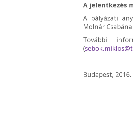
A jelentkezés 
A pályázati any
Molnár Csabána
További info
(
sebok.miklos@t
Budapest, 2016.