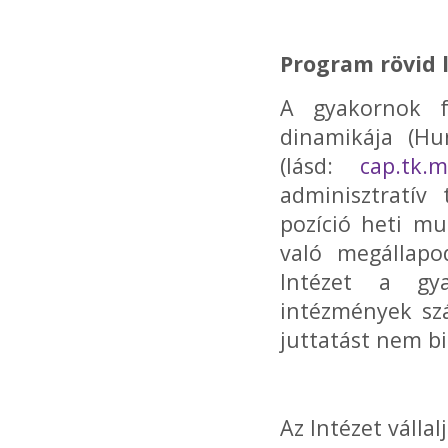
Program rövid 
A gyakornok f
dinamikája (Hu
(lásd:
cap.tk.m
adminisztratív
pozíció heti mu
való megállapod
Intézet a gya
intézmények sz
juttatást nem bi
Az Intézet vállalj