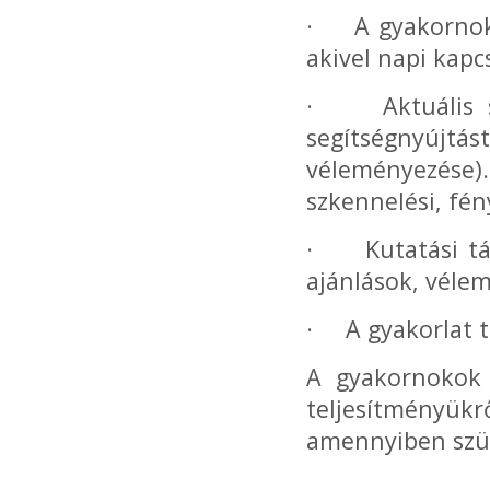
· A gyakornok 
akivel napi kapc
· Aktuális sz
segítségnyújt
véleményezése
szkennelési, fé
· Kutatási tám
ajánlások, vélem
· A gyakorlat te
A gyakornokok 
teljesítményükr
amennyiben szük