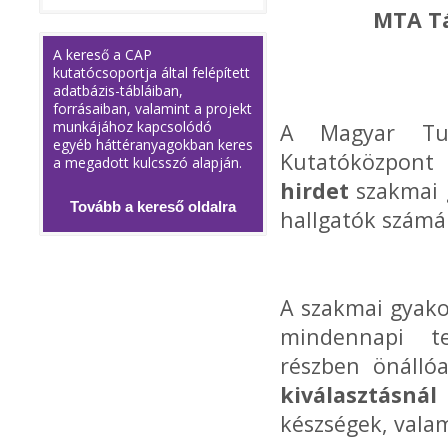
MTA T
A kereső a CAP
kutatócsoportja által felépített
adatbázis-tábláiban,
forrásaiban, valamint a projekt
munkájához kapcsolódó
A Magyar Tud
egyéb háttéranyagokban keres
Kutatóközpon
a megadott kulcsszó alapján.
hirdet
szakmai 
Tovább a kereső oldalra
hallgatók számá
A szakmai gyako
mindennapi te
részben önálló
kiválasztásná
készségek, valam