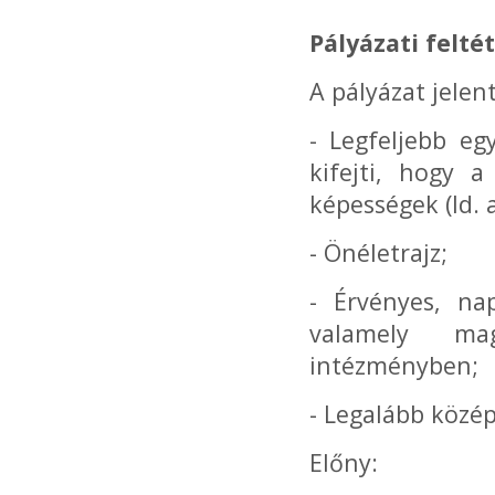
Pályázati feltét
A pályázat jelen
- Legfeljebb eg
kifejti, hogy a
képességek (ld. 
- Önéletrajz;
- Érvényes, nap
valamely mag
intézményben;
- Legalább közép
Előny: