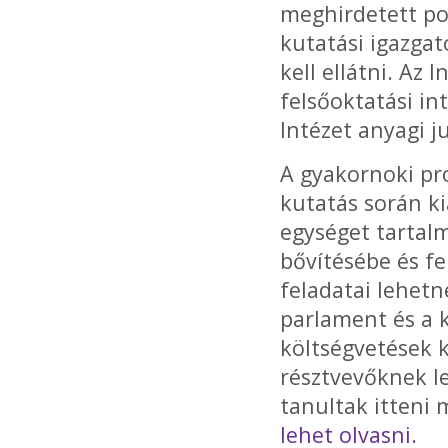
meghirdetett poz
kutatási igazgat
kell ellátni. Az
felsőoktatási i
Intézet anyagi j
A gyakornoki pr
kutatás során ki
egységet tartal
bővítésébe és fe
feladatai lehetn
parlament és a
költségvetések 
résztvevőknek l
tanultak itteni
lehet olvasni.