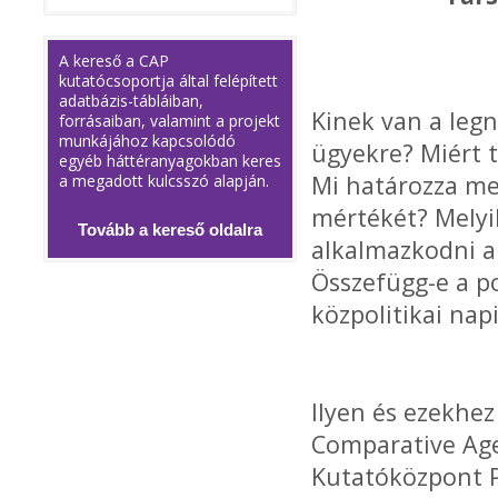
A kereső a CAP
kutatócsoportja által felépített
adatbázis-tábláiban,
Kinek van a leg
forrásaiban, valamint a projekt
munkájához kapcsolódó
ügyekre? Miért t
egyéb háttéranyagokban keres
Mi határozza me
a megadott kulcsszó alapján.
mértékét? Melyik
Tovább a kereső oldalra
alkalmazkodni a 
Összefügg-e a p
közpolitikai nap
Ilyen és ezekhez
Comparative Ag
Kutatóközpont P