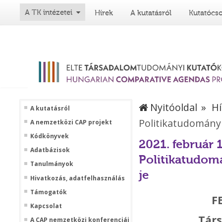
A TK intézetei
Hírek
A kutatásról
Kutatócs
Nyitóoldal
Hí
A kutatásról
Politikatudományi
A nemzetközi CAP projekt
Kódkönyvek
2021. február 1
Adatbázisok
Politikatudom
Tanulmányok
je
Hivatkozás, adatfelhasználás
Támogatók
F
Kapcsolat
Tár
A CAP nemzetközi konferenciái