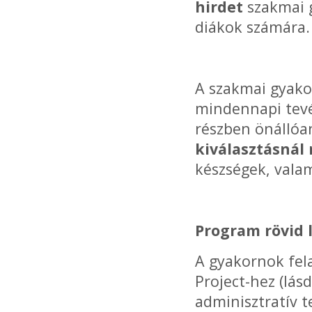
hirdet
szakmai 
diákok számára.
A szakmai gyakor
mindennapi tevé
részben önállóa
kiválasztásná
készségek, valam
Program rövid 
A gyakornok fel
Project-hez (lás
adminisztratív t