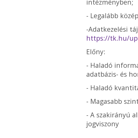
intézményben;
- Legalább közép
-Adatkezelési tá
https://tk.hu/u
Előny:
- Haladó informa
adatbázis- és ho
- Haladó kvantit
- Magasabb szin
- A szakirányú a
jogviszony