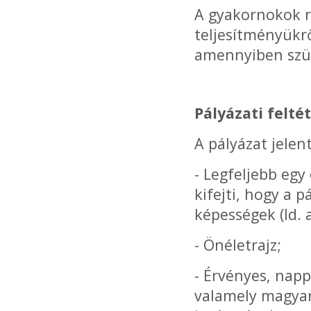
A gyakornokok r
teljesítményükr
amennyiben szük
Pályázati feltét
A pályázat jelen
- Legfeljebb egy
kifejti, hogy a 
képességek (ld. 
- Önéletrajz;
- Érvényes, napp
valamely magyaro