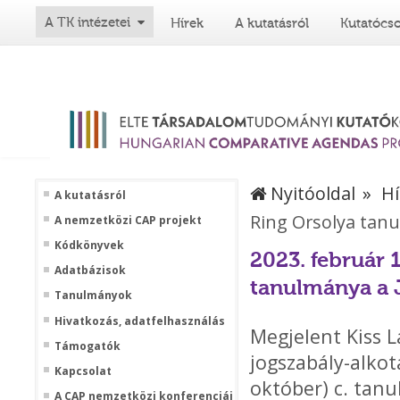
A TK intézetei
Hírek
A kutatásról
Kutatócs
Nyitóoldal
Hí
A kutatásról
Ring Orsolya tanul
A nemzetközi CAP projekt
Kódkönyvek
2023. február 1
Adatbázisok
tanulmánya a J
Tanulmányok
Hivatkozás, adatfelhasználás
Megjelent Kiss L
Támogatók
jogszabály-alko
Kapcsolat
október) c. tanu
A CAP nemzetközi konferenciái