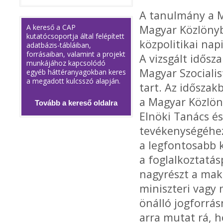
A tanulmány a M
A kereső a CAP
Magyar Közlönyb
kutatócsoportja által felépített
közpolitikai nap
adatbázis-tábláiban,
forrásaiban, valamint a projekt
A vizsgált idősz
munkájához kapcsolódó
Magyar Szociali
egyéb háttéranyagokban keres
a megadott kulcsszó alapján.
tart. Az időszak
a Magyar Közlön
Tovább a kereső oldalra
Elnöki Tanács é
tevékenységéhe
a legfontosabb k
a foglalkoztatás
nagyrészt a makr
miniszteri vagy 
önálló jogforrá
arra mutat rá, h