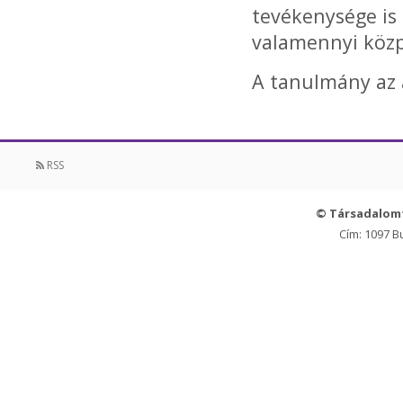
tevékenysége is
valamennyi közpo
A tanulmány az 
RSS
© Társadalom
Cím: 1097 B