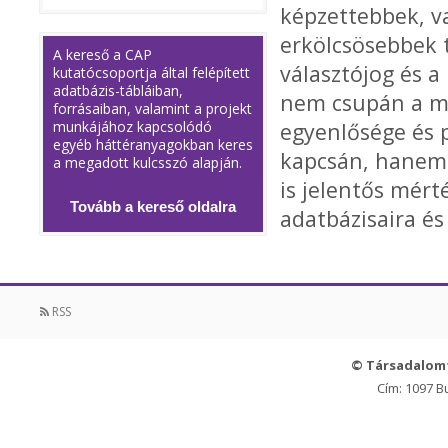
képzettebbek, v
erkölcsösebbek 
A kereső a CAP
választójog és a
kutatócsoportja által felépített
adatbázis-tábláiban,
nem csupán a ma
forrásaiban, valamint a projekt
munkájához kapcsolódó
egyenlősége és 
egyéb háttéranyagokban keres
kapcsán, hanem a
a megadott kulcsszó alapján.
is jelentős mér
Tovább a kereső oldalra
adatbázisaira é
RSS
© Társadalom
Cím: 1097 B