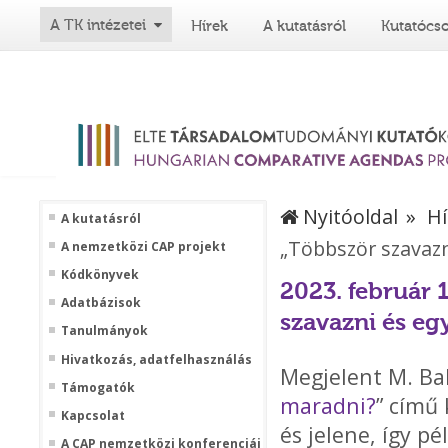
A TK intézetei
Hírek
A kutatásról
Kutatócs
Nyitóoldal
Hí
A kutatásról
„Többször szavaz
A nemzetközi CAP projekt
Kódkönyvek
2023. február 
Adatbázisok
szavazni és e
Tanulmányok
Hivatkozás, adatfelhasználás
Megjelent M. Ba
Támogatók
maradni?
” című
Kapcsolat
és jelene, így pé
A CAP nemzetközi konferenciái