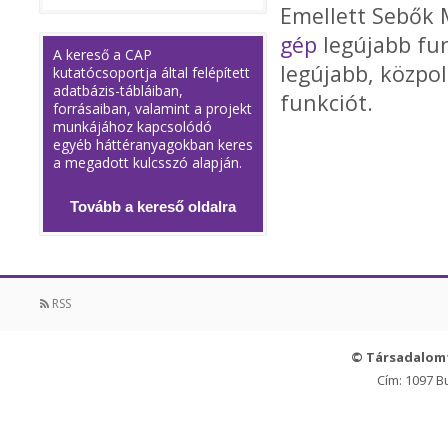
Emellett Sebők 
gép
legújabb fun
A kereső a CAP
legújabb, közpol
kutatócsoportja által felépített
adatbázis-tábláiban,
funkciót.
forrásaiban, valamint a projekt
munkájához kapcsolódó
egyéb háttéranyagokban keres
a megadott kulcsszó alapján.
Tovább a kereső oldalra
RSS
© Társadalom
Cím: 1097 B