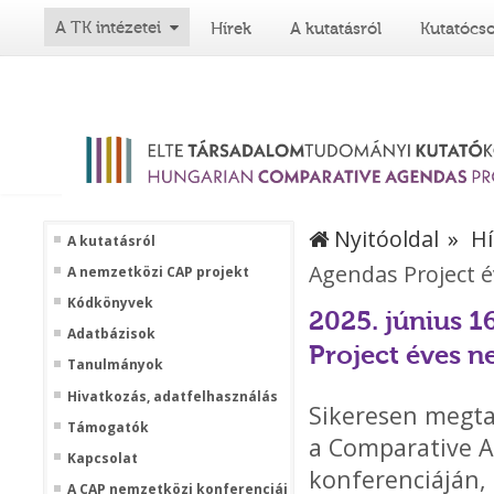
A TK intézetei
Hírek
A kutatásról
Kutatócs
Nyitóoldal
Hí
A kutatásról
Agendas Project 
A nemzetközi CAP projekt
Kódkönyvek
2025. június 1
Adatbázisok
Project éves n
Tanulmányok
Hivatkozás, adatfelhasználás
Sikeresen megta
Támogatók
a Comparative A
Kapcsolat
konferenciáján, 
A CAP nemzetközi konferenciái