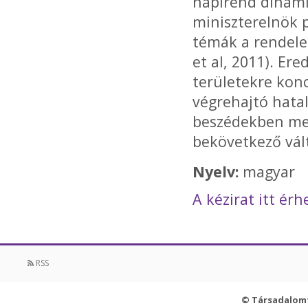
napirend dinami
miniszterelnök p
témák a rendele
et al, 2011). Er
területekre konc
végrehajtó hata
beszédekben meg
bekövetkező vál
Nyelv:
magyar
A kézirat itt érh
RSS
© Társadalom