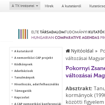
A TK intézetei
Hírek
A kutatásról
Kutatócs
Nyitóoldal
Po
A kutatásról
változásai Magya
A nemzetközi CAP projekt
Kódkönyvek
Pokornyi Zsan
Adatbázisok
változásai Ma
Tanulmányok
Hivatkozás, adatfelhasználás
Absztrakt:
Tanu
Támogatók
kormányok (1990
Kapcsolat
közötti figyelem
A CAP nemzetközi konferenciái