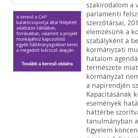
szakirodalom a 
parlamenti felsz
A kereső a CAP
szerzőtársai, 20
kutatócsoportja által felépített
adatbázis-tábláiban,
elemzésünk a ko
forrásaiban, valamint a projekt
munkájához kapcsolódó
szabályként a be
egyéb háttéranyagokban keres
kormányzati mun
a megadott kulcsszó alapján.
hatalom agendáj
Tovább a kereső oldalra
természete miat
kormányzat nem 
a napirendjén sz
Kapacitásának ko
események hatás
háttérbe szorít
tanulmányban an
figyelem koncen